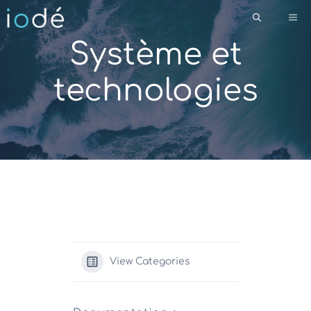
Aller
Me
au
contenu
Système et
technologies
View Categories