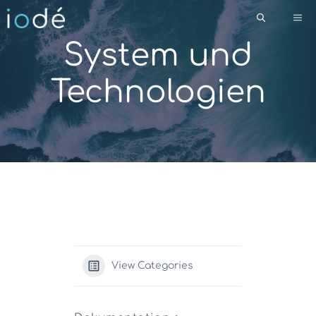
Zum
Me
Inhalt
springen
System und
Technologien
View Categories