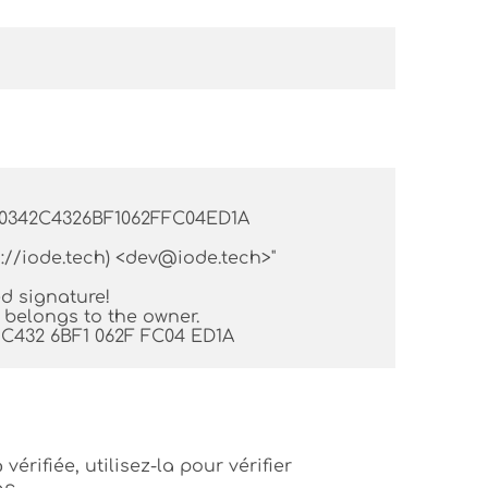
FC50342C4326BF1062FFC04ED1A
://iode.tech) <dev@iode.tech>" 
ed signature!
re belongs to the owner.
  C432 6BF1 062F FC04 ED1A
b
vérifiée, utilisez-la pour vérifier