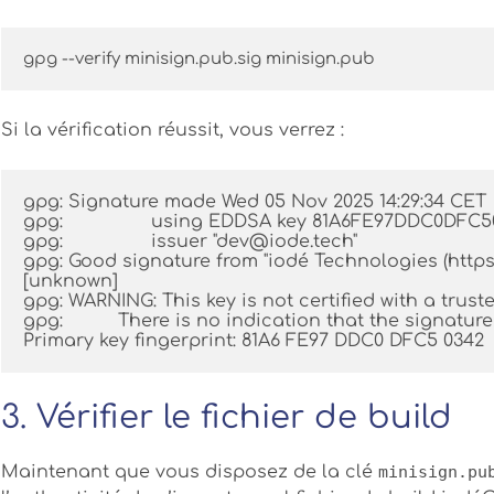
gpg --verify minisign.pub.sig minisign.pub
Si la vérification réussit, vous verrez :
gpg: Signature made Wed 05 Nov 2025 14:29:34 CET
gpg:                using EDDSA key 81A6FE97DDC0D
gpg:                issuer "dev@iode.tech"
gpg: Good signature from "iodé Technologies (https
[unknown]
gpg: WARNING: This key is not certified with a trust
gpg:          There is no indication that the signatu
Primary key fingerprint: 81A6 FE97 DDC0 DFC5 0342
3. Vérifier le fichier de build
Maintenant que vous disposez de la clé
minisign.pu