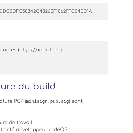
FE97DDC0DFC50342C4326BF1062FFC04ED1A
ogies (https://iode.tech) 
ture du build
nature PGP (
minisign.pub.sig
) sont
re de travail.
 la clé développeur iodéOS :