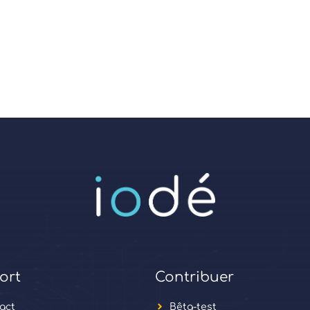
ort
Contribuer
act
Bêta-test