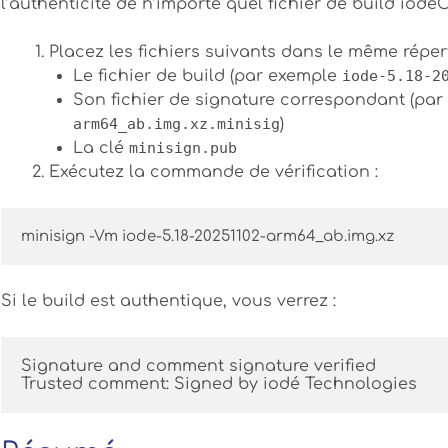
l’authenticité de n’importe quel fichier de build iodé
Placez les fichiers suivants dans le même répert
Le fichier de build (par exemple
iode-5.18-2
Son fichier de signature correspondant (pa
arm64_ab.img.xz.minisig
)
La clé
minisign.pub
Exécutez la commande de vérification :
minisign -Vm iode-5.18-20251102-arm64_ab.img.xz
Si le build est authentique, vous verrez :
Signature and comment signature verified
Trusted comment: Signed by iodé Technologies