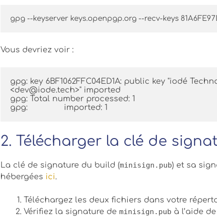
gpg --keyserver keys.openpgp.org --recv-keys 81A6
Vous devriez voir :
gpg: key 6BF1062FFC04ED1A: public key "iodé Technol
<dev@iode.tech>" imported
gpg: Total number processed: 1
gpg:               imported: 1
2. Télécharger la clé de signa
La clé de signature du build (
minisign.pub
) et sa sig
hébergées
ici
.
Téléchargez les deux fichiers dans votre répertoi
Vérifiez la signature de
minisign.pub
à l’aide de