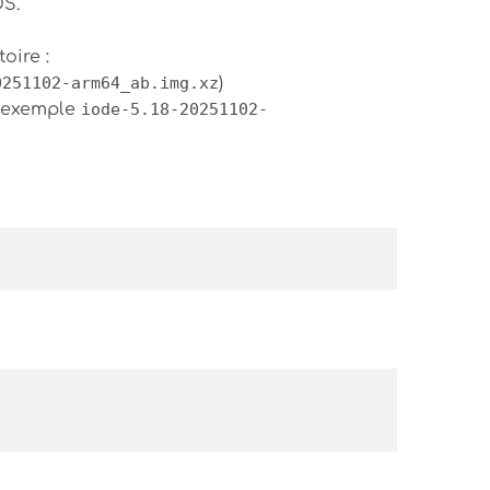
OS.
oire :
0251102-arm64_ab.img.xz
)
r exemple
iode-5.18-20251102-