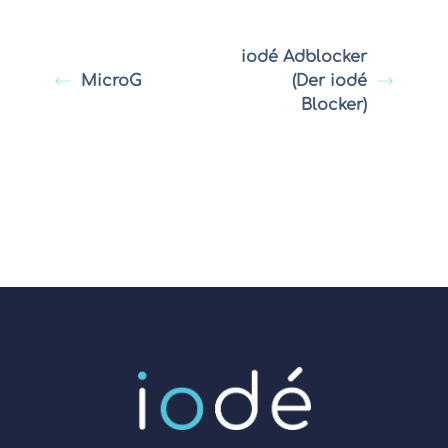
iodé Adblocker
MicroG
(Der iodé
Blocker)